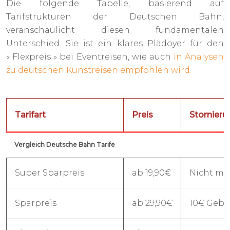
Die folgende Tabelle, basierend auf
Tarifstrukturen der Deutschen Bahn,
veranschaulicht diesen fundamentalen
Unterschied. Sie ist ein klares Plädoyer für den
« Flexpreis » bei Eventreisen, wie auch
in Analysen
zu deutschen Kunstreisen empfohlen wird.
Tarifart
Preis
Stornieru
Vergleich Deutsche Bahn Tarife
Super Sparpreis
ab 19,90€
Nicht mö
Sparpreis
ab 29,90€
10€ Gebü