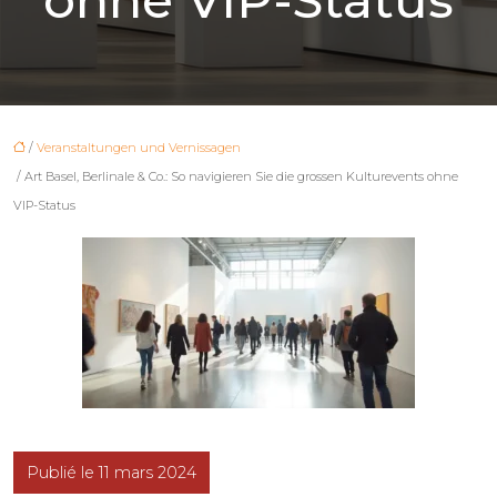
/
Veranstaltungen und Vernissagen
/ Art Basel, Berlinale & Co.: So navigieren Sie die grossen Kulturevents ohne
VIP-Status
Publié le 11 mars 2024