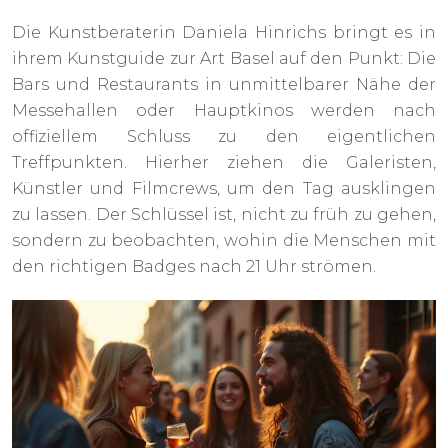
Die Kunstberaterin Daniela Hinrichs bringt es in
ihrem Kunstguide zur Art Basel auf den Punkt: Die
Bars und Restaurants in unmittelbarer Nähe der
Messehallen oder Hauptkinos werden nach
offiziellem Schluss zu den eigentlichen
Treffpunkten. Hierher ziehen die Galeristen,
Künstler und Filmcrews, um den Tag ausklingen
zu lassen. Der Schlüssel ist, nicht zu früh zu gehen,
sondern zu beobachten, wohin die Menschen mit
den richtigen Badges nach 21 Uhr strömen.