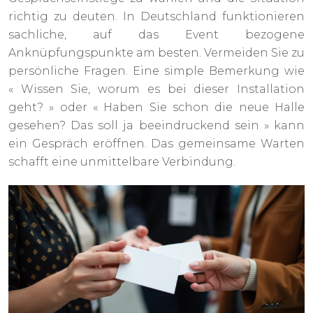
richtig zu deuten. In Deutschland funktionieren
sachliche, auf das Event bezogene
Anknüpfungspunkte am besten. Vermeiden Sie zu
persönliche Fragen. Eine simple Bemerkung wie
« Wissen Sie, worum es bei dieser Installation
geht? » oder « Haben Sie schon die neue Halle
gesehen? Das soll ja beeindruckend sein » kann
ein Gespräch eröffnen. Das gemeinsame Warten
schafft eine unmittelbare Verbindung.