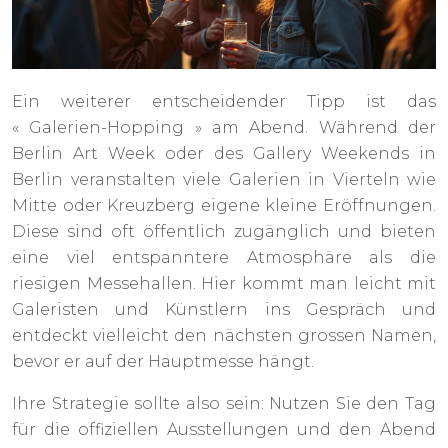
Ein weiterer entscheidender Tipp ist das
« Galerien-Hopping » am Abend. Während der
Berlin Art Week oder des Gallery Weekends in
Berlin veranstalten viele Galerien in Vierteln wie
Mitte oder Kreuzberg eigene kleine Eröffnungen.
Diese sind oft öffentlich zugänglich und bieten
eine viel entspanntere Atmosphäre als die
riesigen Messehallen. Hier kommt man leicht mit
Galeristen und Künstlern ins Gespräch und
entdeckt vielleicht den nächsten grossen Namen,
bevor er auf der Hauptmesse hängt.
Ihre Strategie sollte also sein: Nutzen Sie den Tag
für die offiziellen Ausstellungen und den Abend