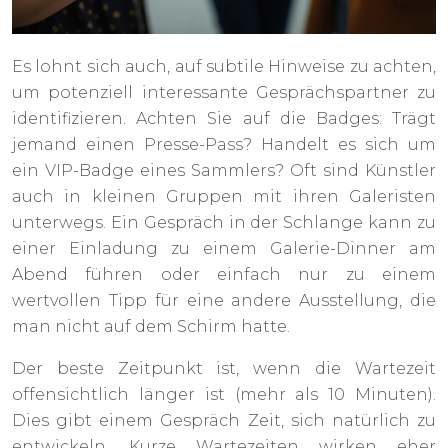
Es lohnt sich auch, auf subtile Hinweise zu achten,
um potenziell interessante Gesprächspartner zu
identifizieren. Achten Sie auf die Badges: Trägt
jemand einen Presse-Pass? Handelt es sich um
ein VIP-Badge eines Sammlers? Oft sind Künstler
auch in kleinen Gruppen mit ihren Galeristen
unterwegs. Ein Gespräch in der Schlange kann zu
einer Einladung zu einem Galerie-Dinner am
Abend führen oder einfach nur zu einem
wertvollen Tipp für eine andere Ausstellung, die
man nicht auf dem Schirm hatte.
Der beste Zeitpunkt ist, wenn die Wartezeit
offensichtlich länger ist (mehr als 10 Minuten).
Dies gibt einem Gespräch Zeit, sich natürlich zu
entwickeln. Kurze Wartezeiten wirken eher