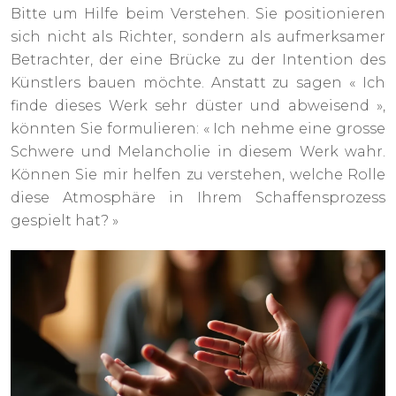
Bitte um Hilfe beim Verstehen. Sie positionieren
sich nicht als Richter, sondern als aufmerksamer
Betrachter, der eine Brücke zu der Intention des
Künstlers bauen möchte. Anstatt zu sagen « Ich
finde dieses Werk sehr düster und abweisend »,
könnten Sie formulieren: « Ich nehme eine grosse
Schwere und Melancholie in diesem Werk wahr.
Können Sie mir helfen zu verstehen, welche Rolle
diese Atmosphäre in Ihrem Schaffensprozess
gespielt hat? »