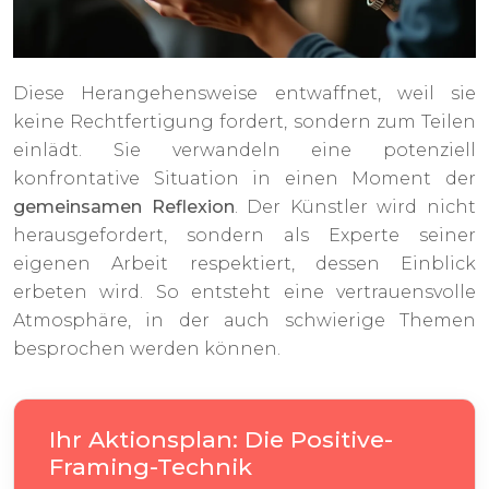
Diese Herangehensweise entwaffnet, weil sie
keine Rechtfertigung fordert, sondern zum Teilen
einlädt. Sie verwandeln eine potenziell
konfrontative Situation in einen Moment der
gemeinsamen Reflexion
. Der Künstler wird nicht
herausgefordert, sondern als Experte seiner
eigenen Arbeit respektiert, dessen Einblick
erbeten wird. So entsteht eine vertrauensvolle
Atmosphäre, in der auch schwierige Themen
besprochen werden können.
Ihr Aktionsplan: Die Positive-
Framing-Technik